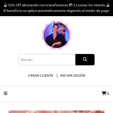
🔮 10% Off abonando con transferencia 💳 2 Cuotas Sin Interés 🔮
El beneficio se aplica automáticamente eligiendo el medio de pago.
CREAR CUENTA
INICIAR SESIÓN
0